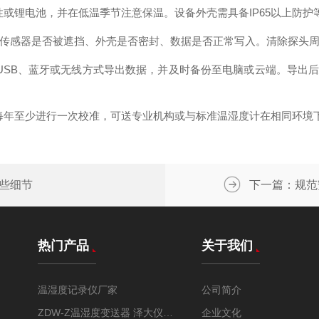
锂电池，并在低温季节注意保温。设备外壳需具备IP65以上防护
传感器是否被遮挡、外壳是否密封、数据是否正常写入。清除探头
SB、蓝牙或无线方式导出数据，并及时备份至电脑或云端。导出后
年至少进行一次校准，可送专业机构或与标准温湿度计在相同环境
些细节
下一篇：
规范
热门产品
关于我们
温湿度记录仪厂家
公司简介
ZDW-Z温湿度变送器 泽大仪器 远程监控 实时追踪
企业文化