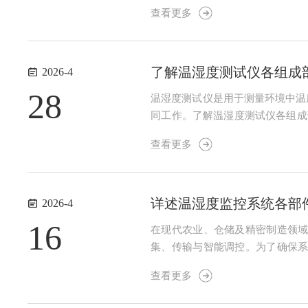
中部或回风通道附近。2、避免强
查看更多
减少耦合噪声。3、安装高度与方向：
了解温湿度测试仪各组成
2026-4
28
温湿度测试仪是用于测量环境中温
同工作。了解温湿度测试仪各组成
成温度传感器（如热敏电阻或铂电
查看更多
水分含量变化。部分型号采用数字输
详述温湿度监控系统各部
2026-4
16
在现代农业、仓储及精密制造领
集、传输与智能调控。为了确保
1、高精度传感采集单元：该部件
查看更多
其内置的数字化校准电路可自动补偿