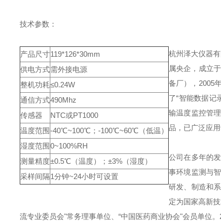
技术参数：
杭州泽大仪器有
产品尺寸
119*126*30mm
属央企，成立于
供电方式
需外接电源
备厂），200
整机功耗
≤0.24W
了“智能数据记
通信方式
490Mhz
输温度监控管理
传感器
NTC或PT1000
品，已广泛应用
温度范围
-40℃~100℃；-100℃~60℃（低温）
湿度范围
0~100%RH
公司在多年的
测量精度
±0.5℃（温度）；±3%（湿度）
事环境监测与
采样间隔
1分钟~24小时可设置
研发、制造和系
定为国家高新技
流专业委员会"常务理事单位、“中国医药商业协会"会员单位。